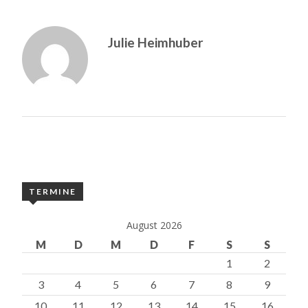
Julie Heimhuber
TERMINE
August 2026
M
D
M
D
F
S
S
1
2
3
4
5
6
7
8
9
10
11
12
13
14
15
16