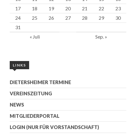
17
18
19
20
21
22
23
24
25
26
27
28
29
30
31
« Juli
Sep. »
LINKS
DIETERSHEIMER TERMINE
VEREINSZEITUNG
NEWS
MITGLIEDERPORTAL
LOGIN (NUR FÜR VORSTANDSCHAFT)