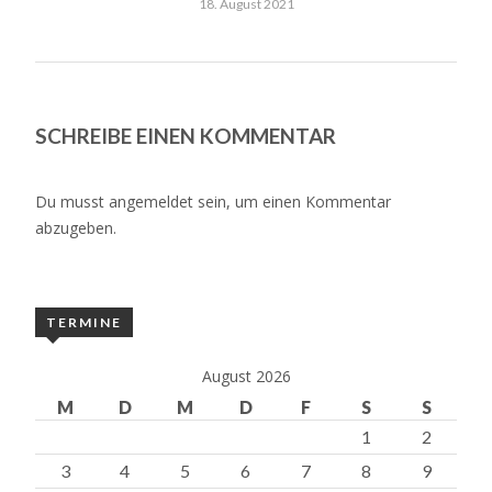
18. August 2021
SCHREIBE EINEN KOMMENTAR
Du musst
angemeldet
sein, um einen Kommentar
abzugeben.
TERMINE
August 2026
M
D
M
D
F
S
S
1
2
3
4
5
6
7
8
9